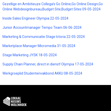
Gezellige en Ambitieuze Collega’s Go Online;Go Online Design;Go
Online Webdesignbureau;Budget Site;Budget Sites 09-05-2024
Inside Sales Engineer Olympia 22-05-2024
Junior Accountmanager Tempo Team 06-06-2024
Marketing & Communicatie Stage Ictoria 22-05-2024
Marketplace Manager Micromedia 31-05-2024
Stage Marketing JYSK 18-05-2024
Supply Chain Planner, direct in dienst! Olympia 17-05-2024
Werkgroeplid Studentenvakbond AKKU 08-05-2024