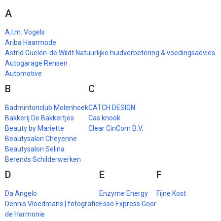
A
A.l.m. Vogels
Ariba Haarmode
Astrid Guelen-de Wildt Natuurlijke huidverbetering & voedingsadvies
Autogarage Rensen
Automotive
B
C
Badmintonclub Molenhoek
CATCH DESIGN
Bakkerij De Bakkertjes
Cas knook
Beauty by Mariette
Clear CinCom B.V.
Beautysalon Cheyenne
Beautysalon Selina
Berends Schilderwerken
D
E
F
Da Angelo
Enzyme Energy
Fijne Kost
Dennis Vloedmans | fotografie
Esso Express Goor
de Harmonie