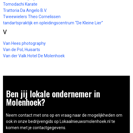
Tomodachi Karate
Trattoria Da Angelo B.V.
Tweewielers Theo Cornelissen
tandartspraktijk en opleidingscentrum “De Kleine Lier”
V
Van Hees photography
Van de Pol, Huisarts
Van der Valk Hotel De Molenhoek
Ben jij lokale ondernemer in
Molenhoek?
Neem contact met ons op en vraag naar de mogelijkheden om
ook in onze bedrijvengids op Lokaalnieuwsmolenhoek.nl te
komen met je contactgegevens.