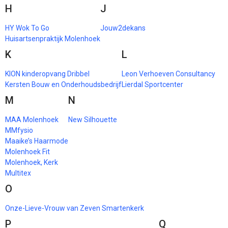
H
J
HY Wok To Go
Jouw2dekans
Huisartsenpraktijk Molenhoek
K
L
KION kinderopvang Dribbel
Leon Verhoeven Consultancy
Kersten Bouw en Onderhoudsbedrijf
Lierdal Sportcenter
M
N
MAA Molenhoek
New Silhouette
MMfysio
Maaike’s Haarmode
Molenhoek Fit
Molenhoek, Kerk
Multitex
O
Onze-Lieve-Vrouw van Zeven Smartenkerk
P
Q