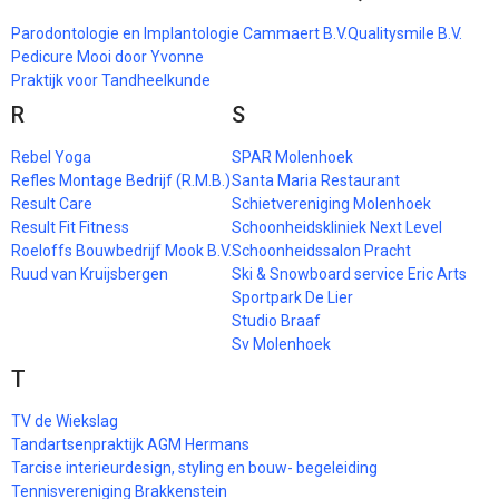
Parodontologie en Implantologie Cammaert B.V.
Qualitysmile B.V.
Pedicure Mooi door Yvonne
Praktijk voor Tandheelkunde
R
S
Rebel Yoga
SPAR Molenhoek
Refles Montage Bedrijf (R.M.B.)
Santa Maria Restaurant
Result Care
Schietvereniging Molenhoek
Result Fit Fitness
Schoonheidskliniek Next Level
Roeloffs Bouwbedrijf Mook B.V.
Schoonheidssalon Pracht
Ruud van Kruijsbergen
Ski & Snowboard service Eric Arts
Sportpark De Lier
Studio Braaf
Sv Molenhoek
T
TV de Wiekslag
Tandartsenpraktijk AGM Hermans
Tarcise interieurdesign, styling en bouw- begeleiding
Tennisvereniging Brakkenstein