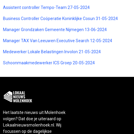
Assistent controller Tempo-Team 27-05-2024
Business Controller Coöperatie Koninklijke Cosun 31-05-2024
Manager Grondzaken Gemeente Nijmegen 13-06-2024
Manager TAX Van Leeuwen Executive Search 12-05-2024
Medewerker Lokale Belastingen Involon 21-05-2024
Schoonmaakmedewerker ICS Groep 20-05-2024
Het laatste nieuws uit Molenhoek
volgen? Dat doe je uiteraard op
Lokaalnieuwsmolenhoek.nl. Wij
focussen op de dagelijkse