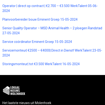
Operator | direct op contract | €2.700 – €3.500 WerkTalent 05-06-
2024
Planvoorbereider bouw Eminent Groep 15-05-2024
Senior Quality Operator – MSD Animal Health – 2 ploegen Randstad
27-05-2024
Service coördinator Eminent Groep 15-05-2024
Servicemonteur| €2500 – €4000| Direct in Dienst! WerkTalent 23-05-
2024
Storingsmonteur| tot €3.500 WerkTalent 16-05-2024
Het laatste nieuws uit Molenhoek