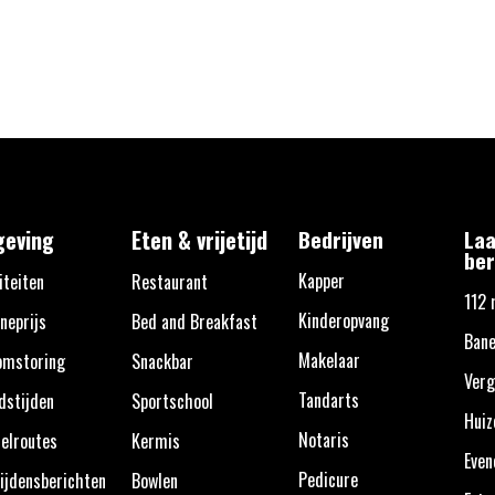
eving
Eten & vrijetijd
Bedrijven
Laa
ber
Kapper
iteiten
Restaurant
112 
Kinderopvang
neprijs
Bed and Breakfast
Bane
Makelaar
omstoring
Snackbar
Verg
Tandarts
dstijden
Sportschool
Huiz
Notaris
elroutes
Kermis
Eve
Pedicure
ijdensberichten
Bowlen