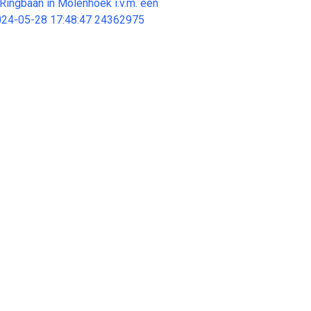
Ringbaan in Molenhoek i.v.m. een
2024-05-28 17:48:47 24362975