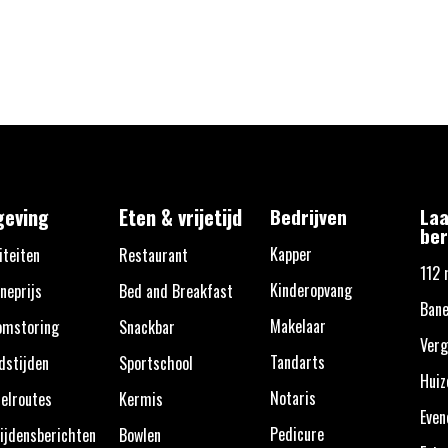
eving
Eten & vrijetijd
Bedrijven
Laa
ber
Kapper
iteiten
Restaurant
112 
Kinderopvang
neprijs
Bed and Breakfast
Bane
Makelaar
omstoring
Snackbar
Verg
Tandarts
dstijden
Sportschool
Huiz
Notaris
elroutes
Kermis
Eve
Pedicure
ijdensberichten
Bowlen