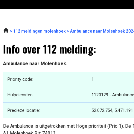
112 meldingen molenhoek
Ambulance naar Molenhoek 2024
Info over 112 melding:
Ambulance naar Molenhoek.
Priority code:
1
Hulpdiensten:
1120129 - Ambulance
Precieze locatie:
52.072.754, 5.471.191
De Ambulance is uitgetrokken met Hoge prioriteit (Prio 1). De
A1 Molenhoek Rit: 74813.