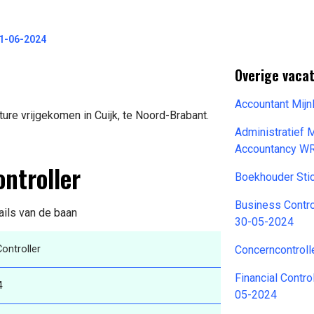
11-06-2024
Overige vaca
Accountant Mij
ure vrijgekomen in Cuijk, te Noord-Brabant.
Administratief 
Accountancy WR.
ontroller
Boekhouder Sti
Business Contro
tails van de baan
30-05-2024
Controller
Concerncontroll
Financial Contro
4
05-2024