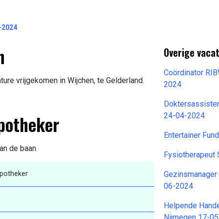
-2024
n
Overige vaca
Coördinator RIB
ure vrijgekomen in Wijchen, te Gelderland.
2024
Doktersassisten
Apotheker
24-04-2024
Entertainer Fun
van de baan
Fysiotherapeut
potheker
Gezinsmanager 
06-2024
Helpende Handen
Nijmegen 17-0