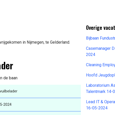
Overige vaca
Bijbaan Fundus
vrijgekomen in Nijmegen, te Gelderland.
Casemanager Die
2024
ader
Cleaning Emplo
Hoofd Jeugdopl
an de baan
Laboratorium As
vuilbelader
Talentmark 14-
Lead IT & Opera
05-2024
16-05-2024