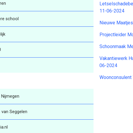
ren
Letselschadebe
11-06-2024
re school
Nieuwe Maatjes
lijk
Projectleider M
Schoonmaak Me
0
Vakantiewerk Hu
06-2024
Woonconsulent
, Nijmegen
 van Seggelen
a.nl