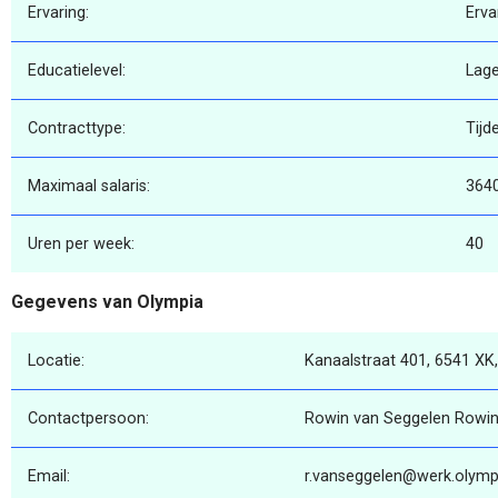
Ervaring:
Erva
Educatielevel:
Lage
Contracttype:
Tijde
Maximaal salaris:
364
Uren per week:
40
Gegevens van Olympia
Locatie:
Kanaalstraat 401, 6541 XK
Contactpersoon:
Rowin van Seggelen Rowin
Email:
r.vanseggelen@werk.olympi