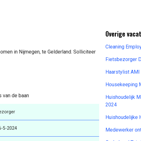
Overige vaca
Cleaning Emplo
omen in Nijmegen, te Gelderland. Solliciteer
Fietsbezorger 
Haarstylist AM
Housekeeping M
ls van de baan
Huishoudelijk 
2024
ezorger
Huishoudelijke 
6-5-2024
Medewerker ont