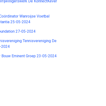
Vrijwilligerswerk De KonnectKever
Coördinator Wanroijse Voetbal
stantia 25-05-2024
Foundation 27-05-2024
nnisvereniging Tennisvereniging De
6-2024
r Bouw Eminent Groep 23-05-2024