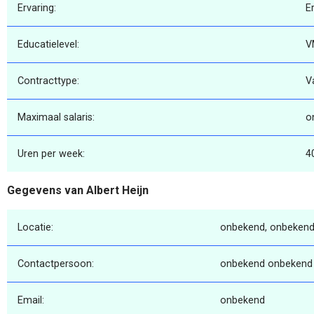
Ervaring:
E
Educatielevel:
V
Contracttype:
V
Maximaal salaris:
o
Uren per week:
4
Gegevens van Albert Heijn
Locatie:
onbekend, onbekend
Contactpersoon:
onbekend onbekend
Email:
onbekend