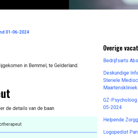
and 01-06-2024
Overige vaca
Bedrijfsarts Ab
rijgekomen in Bemmel, te Gelderland.
Deskundige Inf
Steriele Medisc
eut
Maartensklinie
GZ-Psycholoog D
05-2024
der de details van de baan
Helpende Zorgg
otherapeut
Logopedist Pan