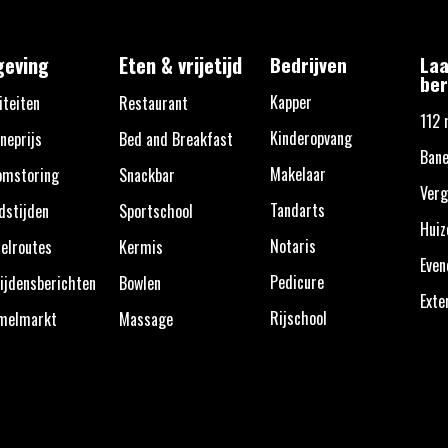
eving
Eten & vrijetijd
Bedrijven
Laa
ber
Kapper
iteiten
Restaurant
112 
Kinderopvang
neprijs
Bed and Breakfast
Bane
Makelaar
omstoring
Snackbar
Verg
Tandarts
dstijden
Sportschool
Huiz
Notaris
elroutes
Kermis
Eve
Pedicure
ijdensberichten
Bowlen
Exte
Rijschool
melmarkt
Massage