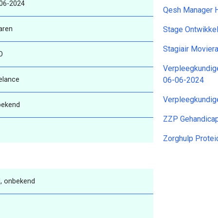
06-2024
Qesh Manager H
aren
Stage Ontwikkel
Stagiair Movier
O
Verpleegkundig
elance
06-06-2024
Verpleegkundig
bekend
ZZP Gehandicap
Zorghulp Prote
, onbekend