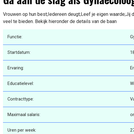
Vrouwen op hun best;Iedereen deugt;Leef je eigen waarde;Jij 
veel te bieden. Bekijk hieronder de details van de baan
Functie:
G
Startdatum:
1
Ervaring:
E
Educatielevel:
W
Contracttype:
V
Maximaal salaris:
o
Uren per week:
2