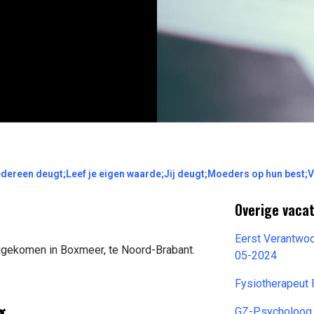
dereen deugt;Leef je eigen waarde;Jij deugt;Moeders op hun best;
Overige vaca
Eerst Verantwoo
ijgekomen in Boxmeer, te Noord-Brabant.
05-2024
Fysiotherapeut
g
GZ-Psycholoog 