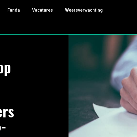
Funda
Vacatures
Weersverwachting
op
ers
5-