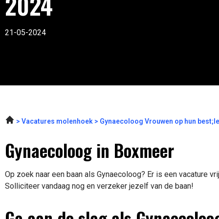
2024
21-05-2024
Vacatures molenhoek
Gynaecoloog Vrouwen op hun best;Ie
Gynaecoloog in Boxmeer
Op zoek naar een baan als Gynaecoloog? Er is een vacature vr
Solliciteer vandaag nog en verzeker jezelf van de baan!
Ga aan de slag als Gynaecoloo