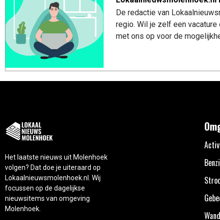
De redactie van Lokaalnieuws
regio. Wil je zelf een vacatu
met ons op voor de mogelijkhe
Omg
Activ
Het laatste nieuws uit Molenhoek
Benzi
volgen? Dat doe je uiteraard op
Lokaalnieuwsmolenhoek.nl. Wij
Stro
focussen op de dagelijkse
Gebe
nieuwsitems van omgeving
Molenhoek.
Wand