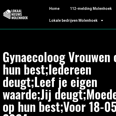
Home
112-melding Molenhoek
Lokale bedrijven Molenhoek
Gynaecoloog Vrouwen 
hun best;Iedereen
deugt;Leef je eigen
waarde;Jij deugt;Moed
op hun best;Voor 18-0