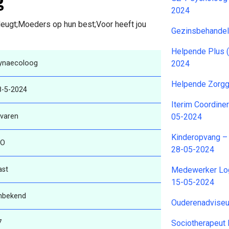
2024
deugt;Moeders op hun best;Voor heeft jou
Gezinsbehandela
Helpende Plus 
ynaecoloog
2024
Helpende Zorgg
8-5-2024
Iterim Coordine
rvaren
05-2024
Kinderopvang 
O
28-05-2024
ast
Medewerker Log
15-05-2024
nbekend
Ouderenadviseur
7
Sociotherapeut