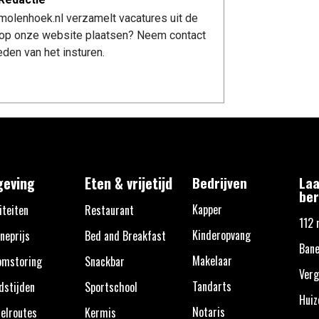
molenhoek.nl verzamelt vacatures uit de
re op onze website plaatsen? Neem contact
den van het insturen.
eving
Eten & vrijetijd
Bedrijven
Laa
ber
Kapper
iteiten
Restaurant
112 
Kinderopvang
neprijs
Bed and Breakfast
Bane
Makelaar
omstoring
Snackbar
Verg
Tandarts
dstijden
Sportschool
Huiz
Notaris
elroutes
Kermis