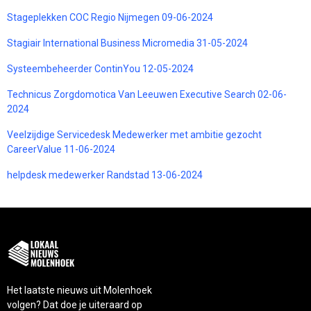
Stageplekken COC Regio Nijmegen 09-06-2024
Stagiair International Business Micromedia 31-05-2024
Systeembeheerder ContinYou 12-05-2024
Technicus Zorgdomotica Van Leeuwen Executive Search 02-06-
2024
Veelzijdige Servicedesk Medewerker met ambitie gezocht
CareerValue 11-06-2024
helpdesk medewerker Randstad 13-06-2024
Het laatste nieuws uit Molenhoek
volgen? Dat doe je uiteraard op