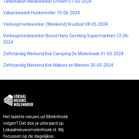
Tankstation Medewerker Enviem 07-05-2024
Vakantiewerk Hunkemöller 10-06-2024
Verkoopmedewerker (Weekend) Kruidvat 08-05-2024
Verkoopmedewerker Brood Hans Geveling Supermarkten 12-06-
2024
Zelfstandig Werkend Kok Camping De Molenhoek 31-03-2024
Zelfstandig Werkend Kok Makers en Merken 30-05-2024
Het laatste nieuws uit Molenhoek
volgen? Dat doe je uiteraard op
Lokaalnieuwsmolenhoek.nl. Wij
focussen op de dagelijkse