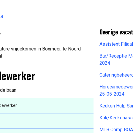
24
r
Overige vaca
Assistent Filia
ture vrijgekomen in Boxmeer, te Noord-
n!
Bar/Receptie M
2024
dewerker
Cateringbeheer
Horecamedewer
 de baan
25-05-2024
dewerker
Keuken Hulp S
Kok/Keukenassi
MTB Comp BOA M