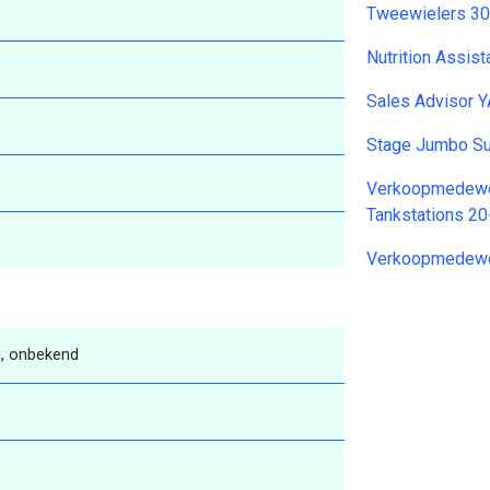
Tweewielers 3
Nutrition Assis
Sales Advisor 
Stage Jumbo S
Verkoopmedewer
Tankstations 2
Verkoopmedewe
, onbekend