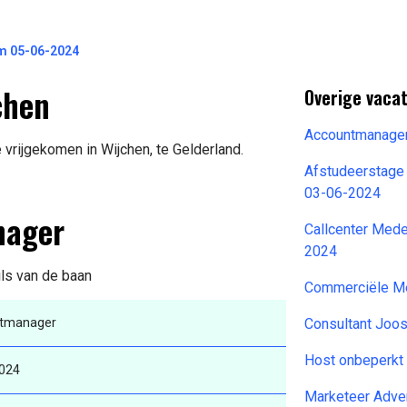
m 05-06-2024
chen
Overige vaca
Accountmanage
vrijgekomen in Wijchen, te Gelderland.
Afstudeerstage
03-06-2024
nager
Callcenter Mede
2024
ils van de baan
Commerciële M
tmanager
Consultant Joo
Host onbeperkt
024
Marketeer Adve