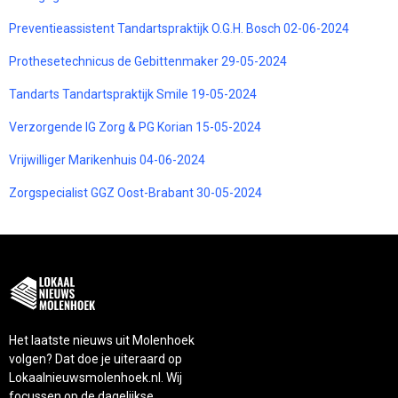
Preventieassistent Tandartspraktijk O.G.H. Bosch 02-06-2024
Prothesetechnicus de Gebittenmaker 29-05-2024
Tandarts Tandartspraktijk Smile 19-05-2024
Verzorgende IG Zorg & PG Korian 15-05-2024
Vrijwilliger Marikenhuis 04-06-2024
Zorgspecialist GGZ Oost-Brabant 30-05-2024
Het laatste nieuws uit Molenhoek
volgen? Dat doe je uiteraard op
Lokaalnieuwsmolenhoek.nl. Wij
focussen op de dagelijkse