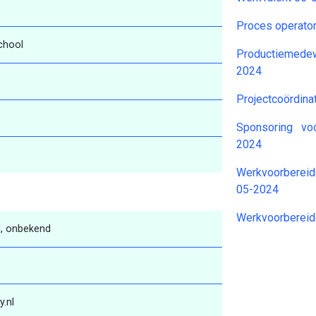
Proces operator
chool
Productiemedewe
2024
Projectcoördina
Sponsoring voo
2024
Werkvoorbereide
05-2024
Werkvoorbereid
, onbekend
.nl