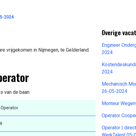
05-2024
Overige vaca
Engineer Onderg
re vrijgekomen in Nijmegen, te Gelderland.
2024
Kostendeskundi
perator
2024
Mechanisch Mon
26-05-2024
ils van de baan
Monteur Wegen
k Operator
Operator Coöper
4
Operator | direc
WerkTalent 05-