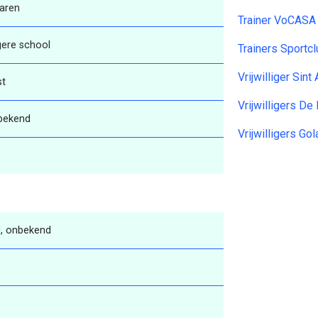
aren
Trainer VoCASA
gere school
Trainers Sport
Vrijwilliger Sin
st
Vrijwilligers D
bekend
Vrijwilligers G
, onbekend