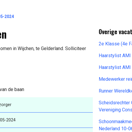
05-2024
en
Overige vaca
2e Klasse (4e 
men in Wijchen, te Gelderland. Solliciteer
Haarstylist AM
Haarstylist AM
Medewerker rei
 van de baan
Runner Wereldk
Scheidsrechter 
zorger
Vereniging Con
-05-2024
Schoonmaakme
Nederland 10-0