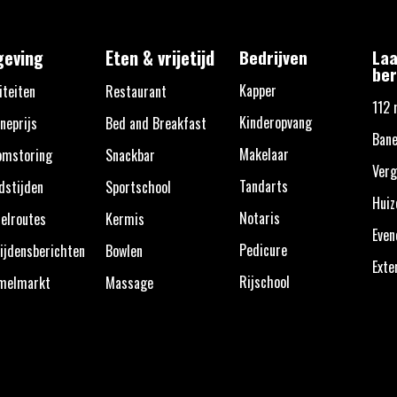
eving
Eten & vrijetijd
Bedrijven
Laa
ber
Kapper
iteiten
Restaurant
112 
Kinderopvang
neprijs
Bed and Breakfast
Bane
Makelaar
omstoring
Snackbar
Verg
Tandarts
dstijden
Sportschool
Huiz
Notaris
elroutes
Kermis
Eve
Pedicure
ijdensberichten
Bowlen
Exte
Rijschool
melmarkt
Massage