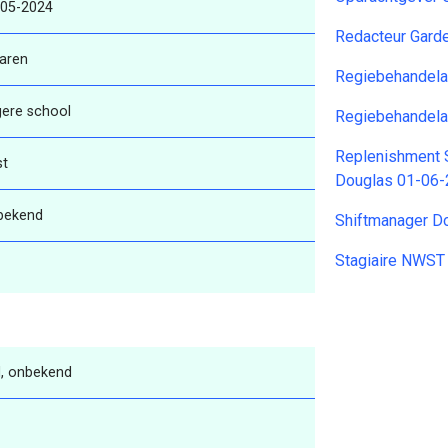
-05-2024
Redacteur Gard
aren
Regiebehandela
gere school
Regiebehandela
Replenishment S
st
Douglas 01-06
bekend
Shiftmanager D
Stagiaire NWS
, onbekend