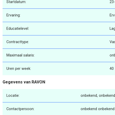
Startdatum:
23
Ervaring:
Erv
Educatielevel:
La
Contracttype:
Va
Maximaal salaris:
on
Uren per week:
40
Gegevens van RAVON
Locatie:
onbekend, onbekend
Contactpersoon:
onbekend onbekend