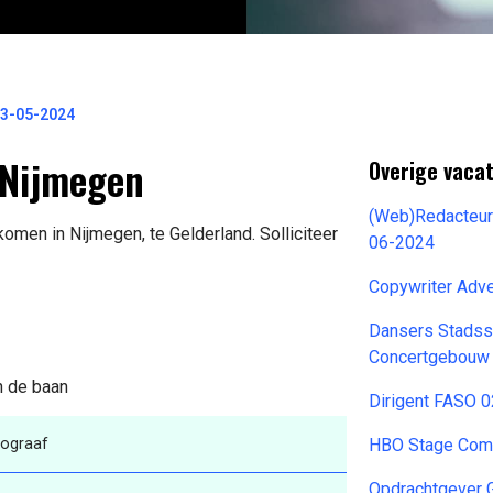
23-05-2024
 Nijmegen
Overige vaca
(Web)Redacteur
komen in Nijmegen, te Gelderland. Solliciteer
06-2024
Copywriter Adv
Dansers Stadss
Concertgebouw 
n de baan
Dirigent FASO 
tograaf
HBO Stage Comm
Opdrachtgever 