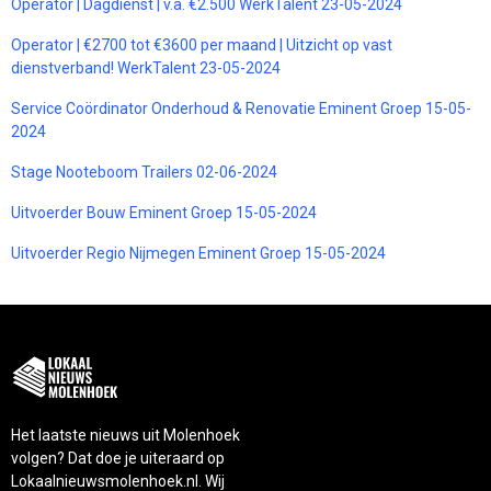
Operator | Dagdienst | v.a. €2.500 WerkTalent 23-05-2024
Operator | €2700 tot €3600 per maand | Uitzicht op vast
dienstverband! WerkTalent 23-05-2024
Service Coördinator Onderhoud & Renovatie Eminent Groep 15-05-
2024
Stage Nooteboom Trailers 02-06-2024
Uitvoerder Bouw Eminent Groep 15-05-2024
Uitvoerder Regio Nijmegen Eminent Groep 15-05-2024
Het laatste nieuws uit Molenhoek
volgen? Dat doe je uiteraard op
Lokaalnieuwsmolenhoek.nl. Wij