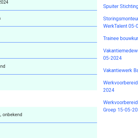
2024
Spuiter Stichti
n
Storingsmonteur
WerkTalent 05-
Trainee bouwku
Vakantiemedewe
05-2024
end
Vakantiewerk B
Werkvoorbereide
2024
Werkvoorbereid
Groep 15-05-2
, onbekend