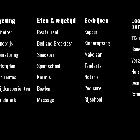
eving
Eten & vrijetijd
Bedrijven
Laa
ber
Kapper
iteiten
Restaurant
112 
Kinderopvang
neprijs
Bed and Breakfast
Bane
Makelaar
omstoring
Snackbar
Verg
Tandarts
dstijden
Sportschool
Huiz
Notaris
elroutes
Kermis
Eve
Pedicure
ijdensberichten
Bowlen
Exte
Rijschool
melmarkt
Massage