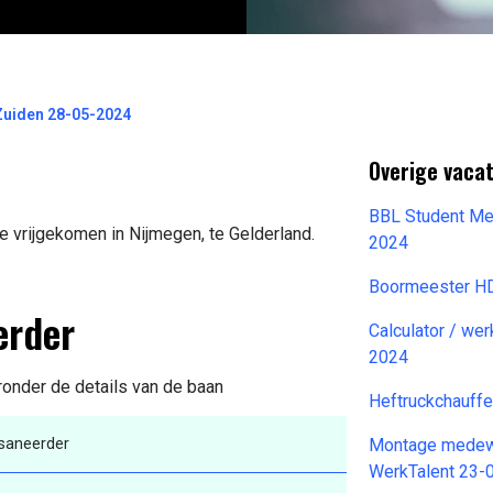
Zuiden 28-05-2024
Overige vaca
BBL Student Me
 vrijgekomen in Nijmegen, te Gelderland.
2024
Boormeester H
erder
Calculator / we
2024
ronder de details van de baan
Heftruckchauffe
saneerder
Montage medewer
WerkTalent 23-