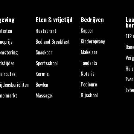
eving
Eten & vrijetijd
Bedrijven
Laa
ber
Kapper
iteiten
Restaurant
112 
Kinderopvang
neprijs
Bed and Breakfast
Bane
Makelaar
omstoring
Snackbar
Verg
Tandarts
dstijden
Sportschool
Huiz
Notaris
elroutes
Kermis
Eve
Pedicure
ijdensberichten
Bowlen
Exte
Rijschool
melmarkt
Massage