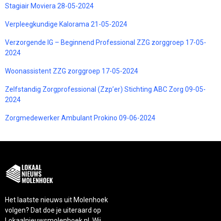
Stagiair Moviera 28-05-2024
Verpleegkundige Kalorama 21-05-2024
Verzorgende IG – Beginnend Professional ZZG zorggroep 17-05-
2024
Woonassistent ZZG zorggroep 17-05-2024
Zelfstandig Zorgprofessional (Zzp’er) Stichting ABC Zorg 09-05-
2024
Zorgmedewerker Ambulant Prokino 09-06-2024
Het laatste nieuws uit Molenhoek
volgen? Dat doe je uiteraard op
Lokaalnieuwsmolenhoek.nl. Wij