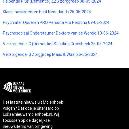
Helpende Plus (Dementie) ZZG zorggroep 08-05-2024
Klassenassistenten Echt Nederlands 25-05-2024
Psychiater Ouderen PRO Persona Pro Persona 09-06-2024
Psychosociaal Ondersteuner Dokters van de Wereld 13-06-2024
Verzorgende IG (Dementie) Stichting Groesbeek 25-05-2024
Verzorgende IG Zorggroep Maas & Waal 25-05-2024
Het laatste nieuws uit Molenhoek
volgen? Dat doe je uiteraard op
Lokaalnieuwsmolenhoek.nl. Wij
focussen op de dagelijkse
nieuwsitems van omgeving