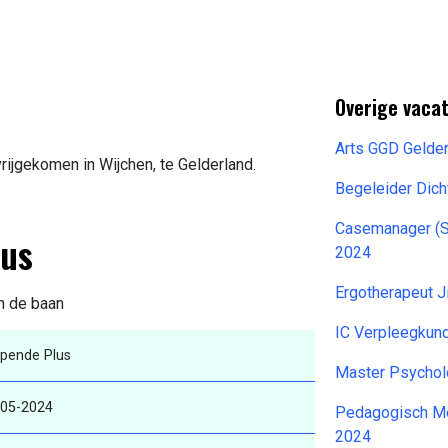
Overige vaca
Arts GGD Gelde
rijgekomen in Wijchen, te Gelderland.
Begeleider Dich
Casemanager (S
lus
2024
Ergotherapeut 
an de baan
IC Verpleegkun
lpende Plus
Master Psychol
-05-2024
Pedagogisch Me
2024