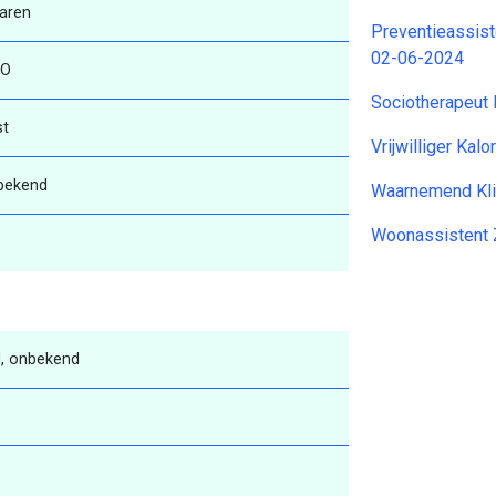
aren
Preventieassist
02-06-2024
O
Sociotherapeut
st
Vrijwilliger Ka
bekend
Waarnemend Kli
Woonassistent 
, onbekend