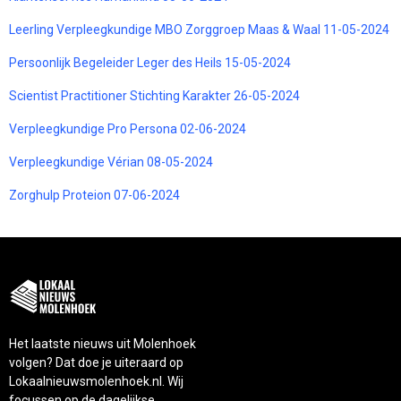
Leerling Verpleegkundige MBO Zorggroep Maas & Waal 11-05-2024
Persoonlijk Begeleider Leger des Heils 15-05-2024
Scientist Practitioner Stichting Karakter 26-05-2024
Verpleegkundige Pro Persona 02-06-2024
Verpleegkundige Vérian 08-05-2024
Zorghulp Proteion 07-06-2024
Het laatste nieuws uit Molenhoek
volgen? Dat doe je uiteraard op
Lokaalnieuwsmolenhoek.nl. Wij
focussen op de dagelijkse